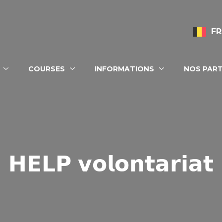
FR
ion principale
COURSES
INFORMATIONS
NOS PART
𝗛𝗘𝗟𝗣 𝘃𝗼𝗹𝗼𝗻𝘁𝗮𝗿𝗶𝗮𝘁