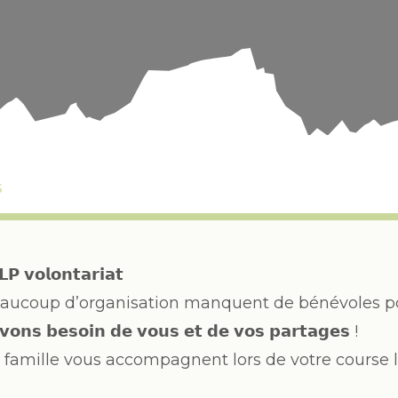
s
𝗣 𝘃𝗼𝗹𝗼𝗻𝘁𝗮𝗿𝗶𝗮𝘁
eaucoup d’organisation manquent de bénévoles p
𝗼𝗻𝘀 𝗯𝗲𝘀𝗼𝗶𝗻 𝗱𝗲 𝘃𝗼𝘂𝘀 𝗲𝘁 𝗱𝗲 𝘃𝗼𝘀 𝗽𝗮𝗿𝘁𝗮𝗴𝗲𝘀 !
 famille vous accompagnent lors de votre course l