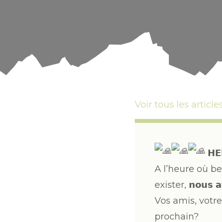
Voir tous les article
𝗛𝗘𝗟
A l’heure où b
exister, 𝗻𝗼𝘂𝘀 𝗮𝘃
Vos amis, votre
prochain?