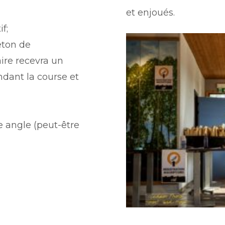
et enjoués.
f;
jeton de
ire recevra un
ndant la course et
e angle (peut-être