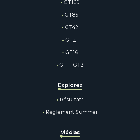
GT160
GT85
GT42
GT21
GT16
GT1 | GT2
Explorez
Résultats
Règlement Summer
Médias