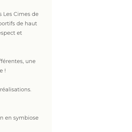
s Les Cimes de
ortifs de haut
espect et
fférentes, une
e !
réalisations.
ion en symbiose