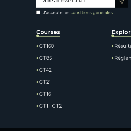
J'accepte les
conditions générales.
Courses
Explo
GT160
Résult
GT85
Règle
GT42
GT21
GT16
GT1 | GT2