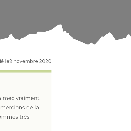
é le
9 novembre 2020
Un mec vraiment
emercions de la
sommes très