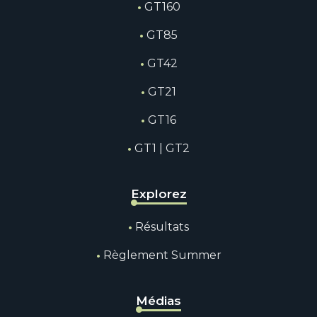
GT160
GT85
GT42
GT21
GT16
GT1 | GT2
Explorez
Résultats
Règlement Summer
Médias